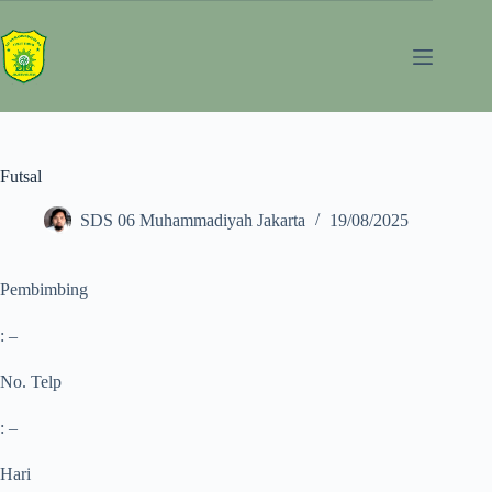
Futsal
SDS 06 Muhammadiyah Jakarta
19/08/2025
Pembimbing
: –
No. Telp
: –
Hari