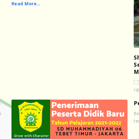
Read More…
S
S
M
ْتُ الْجِنَّ وَالْاِنْسَ اِلَّا لِيَعْبُدُوْنِ ۝٥
ci
5
P
h
Bi
te