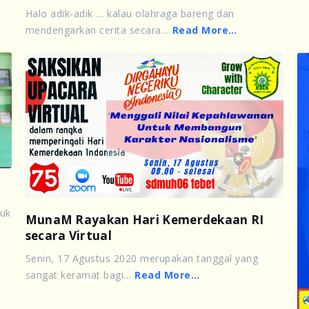
Halo adik-adik … kalau olahraga bareng dan
mendengarkan cerita secara…
Read More…
tuk
MunaM Rayakan Hari Kemerdekaan RI
secara Virtual
Senin, 17 Agustus 2020 merupakan tanggal yang
sangat keramat bagi…
Read More…