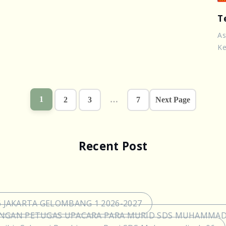
T
As
Ke
1
2
3
…
7
Next Page
Recent Post
JAKARTA GELOMBANG 1 2026-2027
ENGAN PETUGAS UPACARA PARA MURID SDS MUHAMMAD