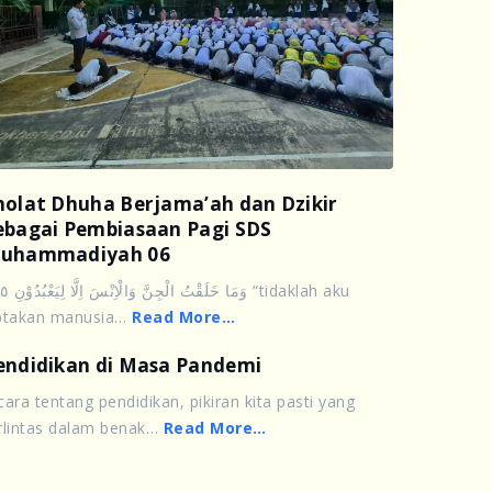
holat Dhuha Berjama’ah dan Dzikir
ebagai Pembiasaan Pagi SDS
uhammadiyah 06
وَمَا خَلَق “tidaklah aku
ptakan manusia…
Read More…
endidikan di Masa Pandemi
cara tentang pendidikan, pikiran kita pasti yang
rlintas dalam benak…
Read More…