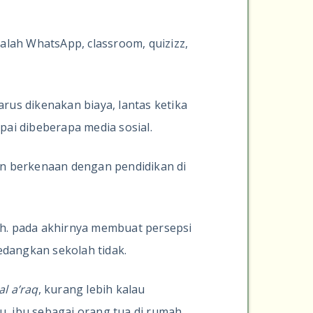
dalah WhatsApp, classroom, quizizz,
us dikenakan biaya, lantas ketika
pai dibeberapa media sosial.
an berkenaan dengan pendidikan di
h. pada akhirnya membuat persepsi
dangkan sekolah tidak.
al a’raq
, kurang lebih kalau
bu, ibu sebagai orang tua di rumah