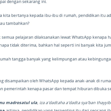
pai dengan sekarang ini.
a kita bertanya kepada ibu-ibu di rumah, pendidikan itu a
mau tambahkan?
 semua pelajaran dilaksanakan lewat WhatsApp kenapa har
pa tidak diterima, bahkan hal seperti ini banyak kita jum
u rumah tangga banyak yang kelimpungan atau kebingung
ang disampaikan oleh WhatsApp kepada anak-anak di ruma
 pemerintah kenapa pasar dan tempat hiburan dibuka se
u madrosatul ula
, iza a’dadtaha a’dadta sya’ban thayyib
ama
artinya, pendidikan yang terpenting itu dari seorang i