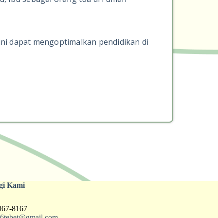
i ini dapat mengoptimalkan pendidikan di
gi Kami
967-8167
6tebet@gmail.com