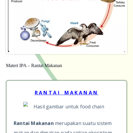
Materi IPA – Rantai Makanan
R A N T A I M A K A N A N
Rantai Makanan
merupakan suatu sistem
makan dan dimakan pada setiap ekosistem.