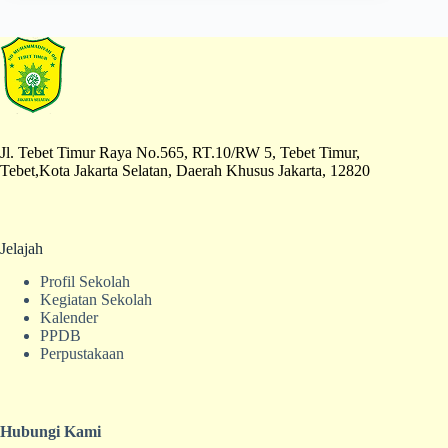
Jl. Tebet Timur Raya No.565, RT.10/RW 5, Tebet Timur,
Tebet,Kota Jakarta Selatan, Daerah Khusus Jakarta, 12820
Jelajah
Profil Sekolah
Kegiatan Sekolah
Kalender
PPDB
Perpustakaan
Hubungi Kami