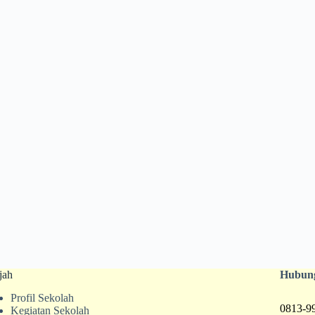
jah
Hubun
Profil Sekolah
0813-9
Kegiatan Sekolah