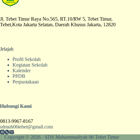
Jl. Tebet Timur Raya No.565, RT.10/RW 5, Tebet Timur,
Tebet,Kota Jakarta Selatan, Daerah Khusus Jakarta, 12820
Jelajah
Profil Sekolah
Kegiatan Sekolah
Kalender
PPDB
Perpustakaan
Hubungi Kami
0813-9967-8167
sdmuh06tebet@gmail.com
Copyright © 2026 - SDS Muhammadiyah 06 Tebet Timur