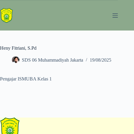
Heny Fitriani, S.Pd
SDS 06 Muhammadiyah Jakarta
19/08/2025
Pengajar ISMUBA Kelas 1