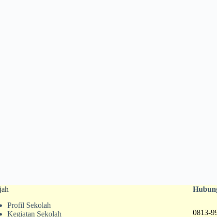
jah
Hubun
Profil Sekolah
0813-9
Kegiatan Sekolah