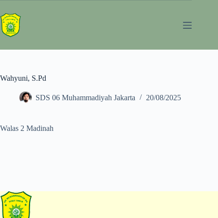
Wahyuni, S.Pd
SDS 06 Muhammadiyah Jakarta
20/08/2025
Walas 2 Madinah